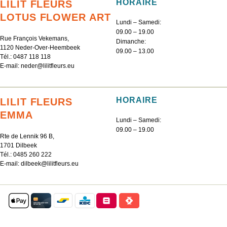
HORAIRE
LILIT FLEURS
LOTUS FLOWER ART
Lundi – Samedi:
09.00 – 19.00
Rue François Vekemans,
Dimanche:
1120 Neder-Over-Heembeek
09.00 – 13.00
Tél.:
0487 118 118
E-mail:
neder@lilitfleurs.eu
HORAIRE
LILIT FLEURS
EMMA
Lundi – Samedi:
09.00 – 19.00
Rte de Lennik 96 B,
1701 Dilbeek
Tél.:
0485 260 222
E-mail:
dilbeek@lilitfleurs.eu