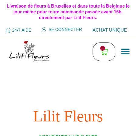
Livraison de fleurs à Bruxelles et dans toute la Belgique le
jour même pour toute commande passée avant 16h,
directement par Lilit Fleurs.
SE CONNECTER
ACHAT UNIQUE
24/7 AIDE
0
ABON
ABON
ACHA
FLE
STA
CONDITI
Li
Lilit Fleurs