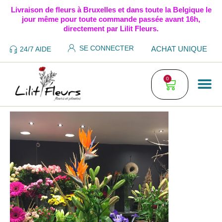
Livraison de fleurs à Bruxelles et dans toute la Belgique le
jour même pour toute commande passée avant 16h,
directement par Lilit Fleurs.
SE CONNECTER
ACHAT UNIQUE
24/7 AIDE
0